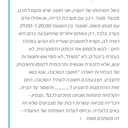
בשל חשיבותו של העניין, אני חושב שיש מקום לתכנן
מבעוד מועד, רכב עם מערכת כריזה, או אפילו אדם
עם מגפון פשוט, שעובר בין השעות 20:00 ל-21:00
בערב בלבד, רק באותם אזורים שההצבעה בהם היא
רצויה לנו, וקורא לתושבים שעדיין לא הגיעו במהלך
היום - לבוא ולממש את זכותם הדמוקרטית. לא
בעזרת ג'ינגלים, לא "משיח", לא תופי אש וחצוצרות
עשן, אלא תזכורת אנושית ותרבותית לקיומן וחשיבותן
של הבחירות האלה: "תושבי השכונה, אנא בואו
להצביע. הצבעתכם חשובה לעתיד השכונה, היום
זאת ההזדמנות להצביע ל____ ולשמור על הבית,
הקלפיות פתוחות ואנחנו מחכים לכם!". מנסיון -
הכריזה מביאה עשרות רבות של מצביעים שלא היו
באים בלעדיה, וביחס לעלות האפסית של הפעולה -
זה משתלם מאוד.
ו