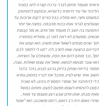
וראיתי מועמד מוזמן לברך ברכה קצרה לחג בסניף
הליכוד של עיר דרומית כלשהיא, ובמקום להסתפק
במשפט וחצי, הוא מפליג בבירבורים דקות ארוכות עד
שנאלצים לגרור אותו בכוח מהבמה. נפוצה אף יותר
התופעה בה יושב לו מועמד מול אדם, או מול קבוצת
אנשים, שמעולם לא ראה לפני כן, ומפליא בסיפוריו.
תוך שהם מנסים לשאול אותו משהו, הוא קוטע את
דבריהם בהצעה שאין לסרב לה: "תנו לי לחסוך לכם
זמן", וכך סותם להם את הפה, ומשתלט על השיחה.
הוא עובר מנושא לנושא, שואל את עצמו שאלות, עונה,
מספר בדיחה וצוחק בדיוק ברגע הנכון, נזכר בדבר
חשוב אחר שיש לציין, מתבל את דבריו בפסוק גמרא
כדי להתחבר אל שומרי המסורת בינינו, לא שוכח
כמובן להחמיא לעצמו מפעם לפעם, וחותם במשל
מאת סבתו. אותו אדם שבע רצון מעצמו עד מאוד,
שהרי נאומו היה רב רושם, רהוט ומשכנע, הוא "שטף